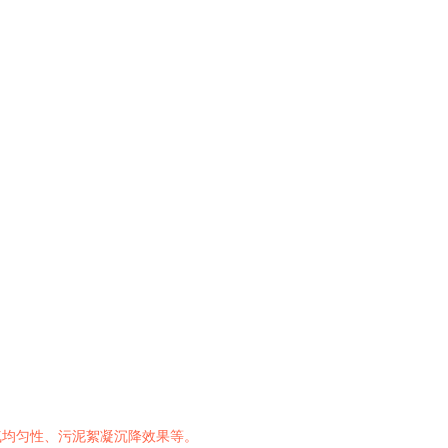
气均匀性、污泥絮凝沉降效果等。