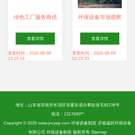
绿色工厂服务商优
环保设备市场观察
秀案例展示 美宝环
锅炉除尘净化塔各
查看详情
查看详情
保的耐腐蚀泵与化
地价格及选购指南
更新时间：2026-08-08
更新时间：2026-08-08
13:15:14
02:23:33
学药液过滤机技术
革新
地址：山东省济南市长清区张夏街道办事处徐毛村238号
电话：1317690**
Copyright © 2026
www.jncyep.com
环保设备制造
济南诚跃环保设备
有限公司
环保设备制造
版权所有
Sitemap